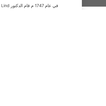
يسمى بمرض بارلو او نقص فيتامي
لتحديد العلاجات الفعالة وذلك عن
المع
في الشكل 1).
استخدمت ذات المنهجية في العلوم 
التجريبية بديلاً أكثر رصانة يمكن 
لتحسين فاعلية البرامج الحكومية بإ
والعقوبات المالية قبل ارسال مندو
المجموعة الأولى: وهي المجموعة الضابطة – 